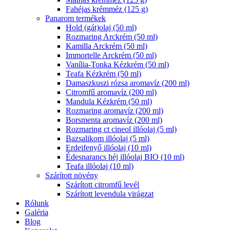
Fahéjas krémméz (125 g)
Panarom termékek
Hold (gát)olaj (50 ml)
Rozmaring Arckrém (50 ml)
Kamilla Arckrém (50 ml)
Immortelle Arckrém (50 ml)
Vanília-Tonka Kézkrém (50 ml)
Teafa Kézkrém (50 ml)
Damaszkuszi rózsa aromavíz (200 ml)
Citromfű aromavíz (200 ml)
Mandula Kézkrém (50 ml)
Rozmaring aromavíz (200 ml)
Borsmenta aromavíz (200 ml)
Rozmaring ct cineol illóolaj (5 ml)
Bazsalikom illóolaj (5 ml)
Erdeifenyő illóolaj (10 ml)
Édesnarancs héj illóolaj BIO (10 ml)
Teafa illóolaj (10 ml)
Szárított növény
Szárított citromfű levél
Szárított levendula virágzat
Rólunk
Galéria
Blog