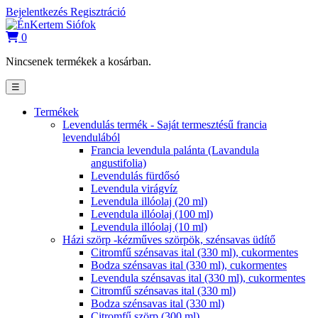
Bejelentkezés
Regisztráció
0
Nincsenek termékek a kosárban.
☰
Termékek
Levendulás termék - Saját termesztésű francia
levendulából
Francia levendula palánta (Lavandula
angustifolia)
Levendulás fürdősó
Levendula virágvíz
Levendula illóolaj (20 ml)
Levendula illóolaj (100 ml)
Levendula illóolaj (10 ml)
Házi szörp -kézműves szörpök, szénsavas üdítő
Citromfű szénsavas ital (330 ml), cukormentes
Bodza szénsavas ital (330 ml), cukormentes
Levendula szénsavas ital (330 ml), cukormentes
Citromfű szénsavas ital (330 ml)
Bodza szénsavas ital (330 ml)
Citromfű szörp (300 ml)