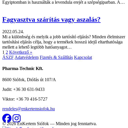
Egyiptomban is használták a levendula erejét a szépségiparban. A…
Fagyasztva szárítás vagy aszalás?
2022.05.24.
Mi a különbség és melyik a jobb tartósító eljárás? Minden élelmiszer
tartósítási eljárás célja, hogy a termékek hosszú idejű eltarthatósága
mellett a lehető legtöbb hatóanyagot…
1
2
Következő »
ÁSZF
Adatvédelem
Fizetés & Szállítás
Kapcsolat
Pharma-Technic Kft.
8600 Siófok, Diófás út 107/A
Judit: +36 30 631-9433
Viktor: +36 70 416-5727
rendeles@enkertemsiofok.hu
© 2026 ÉnKertem Siófok — Minden jog fenntartva.