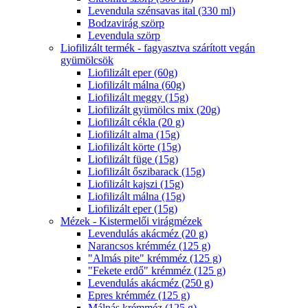
Levendula szénsavas ital (330 ml)
Bodzavirág szörp
Levendula szörp
Liofilizált termék - fagyasztva szárított vegán
gyümölcsök
Liofilizált eper (60g)
Liofilizált málna (60g)
Liofilizált meggy (15g)
Liofilizált gyümölcs mix (20g)
Liofilizált cékla (20 g)
Liofilizált alma (15g)
Liofilizált körte (15g)
Liofilizált füge (15g)
Liofilizált őszibarack (15g)
Liofilizált kajszi (15g)
Liofilizált málna (15g)
Liofilizált eper (15g)
Mézek - Kistermelői virágmézek
Levendulás akácméz (20 g)
Narancsos krémméz (125 g)
"Almás pite" krémméz (125 g)
"Fekete erdő" krémméz (125 g)
Levendulás akácméz (250 g)
Epres krémméz (125 g)
Málnás krémméz (125 g)