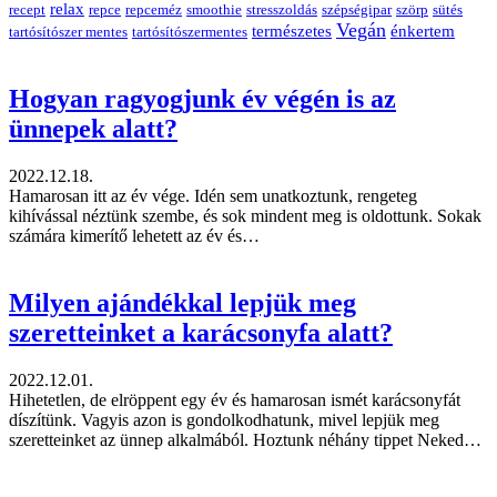
relax
recept
repce
repceméz
smoothie
stresszoldás
szépségipar
szörp
sütés
Vegán
természetes
énkertem
tartósítószer mentes
tartósítószermentes
Hogyan ragyogjunk év végén is az
ünnepek alatt?
2022.12.18.
Hamarosan itt az év vége. Idén sem unatkoztunk, rengeteg
kihívással néztünk szembe, és sok mindent meg is oldottunk. Sokak
számára kimerítő lehetett az év és…
Milyen ajándékkal lepjük meg
szeretteinket a karácsonyfa alatt?
2022.12.01.
Hihetetlen, de elröppent egy év és hamarosan ismét karácsonyfát
díszítünk. Vagyis azon is gondolkodhatunk, mivel lepjük meg
szeretteinket az ünnep alkalmából. Hoztunk néhány tippet Neked…