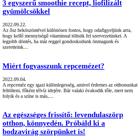
3 egyszerű smoothie recept, liofilizált
gyümölcsökkel
2022.09.22.
Az ősz beköszöntével különösen fontos, hogy odafigyeljünk arra,
hogy kellő mennyiségű vitaminnal töltsük fel szervezetünket. A
legjobb döntés, ha már reggel gondoskodunk önmagunk és
szeretteink…
Miért fogyasszunk repcemézet?
2022.09.04.
A repceméz egy igazi különlegesség, amivel érdemes az otthonunkat
feltölteni, főként télvíz idejére. Bár valaki óvakodik tőle, mert nem
folyik és a színe is más,…
Az egészséges frissítő: levendulaszörp
otthon, könnyedén. Próbáld ki a
bodzavirág szörpünket is!