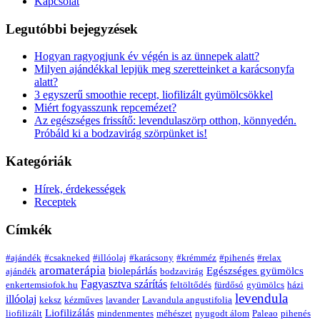
Kapcsolat
Legutóbbi bejegyzések
Hogyan ragyogjunk év végén is az ünnepek alatt?
Milyen ajándékkal lepjük meg szeretteinket a karácsonyfa
alatt?
3 egyszerű smoothie recept, liofilizált gyümölcsökkel
Miért fogyasszunk repcemézet?
Az egészséges frissítő: levendulaszörp otthon, könnyedén.
Próbáld ki a bodzavirág szörpünket is!
Kategóriák
Hírek, érdekességek
Receptek
Címkék
#ajándék
#csakneked
#illóolaj
#karácsony
#krémméz
#pihenés
#relax
aromaterápia
biolepárlás
Egészséges gyümölcs
ajándék
bodzavirág
Fagyasztva szárítás
enkertemsiofok.hu
feltöltődés
fürdősó
gyümölcs
házi
levendula
illóolaj
keksz
kézműves
lavander
Lavandula angustifolia
Liofilizálás
liofilizált
mindenmentes
méhészet
nyugodt álom
Paleao
pihenés