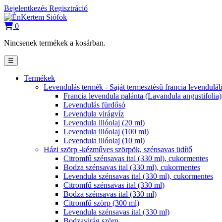
Bejelentkezés
Regisztráció
0
Nincsenek termékek a kosárban.
☰
Termékek
Levendulás termék - Saját termesztésű francia levendulá
Francia levendula palánta (Lavandula angustifolia)
Levendulás fürdősó
Levendula virágvíz
Levendula illóolaj (20 ml)
Levendula illóolaj (100 ml)
Levendula illóolaj (10 ml)
Házi szörp -kézműves szörpök, szénsavas üdítő
Citromfű szénsavas ital (330 ml), cukormentes
Bodza szénsavas ital (330 ml), cukormentes
Levendula szénsavas ital (330 ml), cukormentes
Citromfű szénsavas ital (330 ml)
Bodza szénsavas ital (330 ml)
Citromfű szörp (300 ml)
Levendula szénsavas ital (330 ml)
Bodzavirág szörp