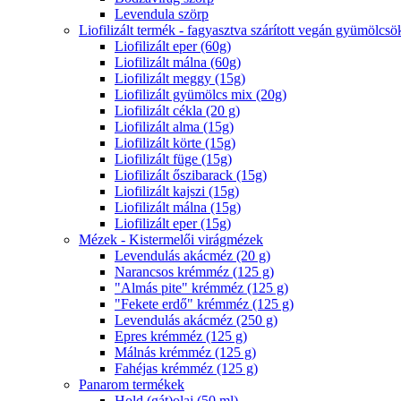
Levendula szörp
Liofilizált termék - fagyasztva szárított vegán gyümölcsö
Liofilizált eper (60g)
Liofilizált málna (60g)
Liofilizált meggy (15g)
Liofilizált gyümölcs mix (20g)
Liofilizált cékla (20 g)
Liofilizált alma (15g)
Liofilizált körte (15g)
Liofilizált füge (15g)
Liofilizált őszibarack (15g)
Liofilizált kajszi (15g)
Liofilizált málna (15g)
Liofilizált eper (15g)
Mézek - Kistermelői virágmézek
Levendulás akácméz (20 g)
Narancsos krémméz (125 g)
"Almás pite" krémméz (125 g)
"Fekete erdő" krémméz (125 g)
Levendulás akácméz (250 g)
Epres krémméz (125 g)
Málnás krémméz (125 g)
Fahéjas krémméz (125 g)
Panarom termékek
Hold (gát)olaj (50 ml)