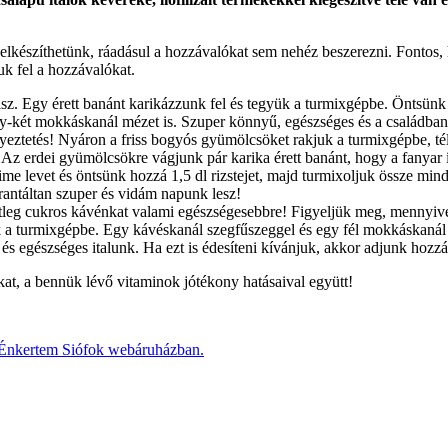
készíthetünk, ráadásul a hozzávalókat sem nehéz beszerezni. Fontos, h
uk fel a hozzávalókat.
z. Egy érett banánt karikázzunk fel és tegyük a turmixgépbe. Öntsünk r
y-két mokkáskanál mézet is. Szuper könnyű, egészséges és a családba
yeztetés! Nyáron a friss bogyós gyümölcsöket rakjuk a turmixgépbe, tél
z erdei gyümölcsökre vágjunk pár karika érett banánt, hogy a fanyar íz
ime levet és öntsünk hozzá 1,5 dl rizstejet, majd turmixoljuk össze min
garantáltan szuper és vidám napunk lesz!
esetleg cukros kávénkat valami egészségesebbre! Figyeljük meg, menny
k a turmixgépbe. Egy kávéskanál szegfűszeggel és egy fél mokkáskanál f
 és egészséges italunk. Ha ezt is édesíteni kívánjuk, akkor adjunk hoz
okat, a bennük lévő vitaminok jótékony hatásaival együtt!
Énkertem Siófok webáruházban.