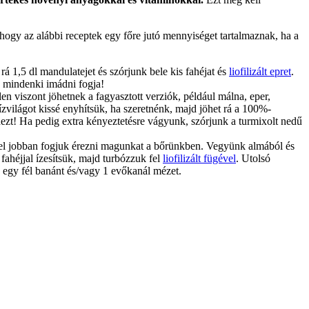
ogy az alábbi receptek egy főre jutó mennyiséget tartalmaznak, ha a
á 1,5 dl mandulatejet és szórjunk bele kis fahéjat és
liofilizált epret
.
n mindenki imádni fogja!
en viszont jöhetnek a fagyasztott verziók, például málna, eper,
világot kissé enyhítsük, ha szeretnénk, majd jöhet rá a 100%-
dezt! Ha pedig extra kényeztetésre vágyunk, szórjunk a turmixolt nedű
ivel jobban fogjuk érezni magunkat a bőrünkben. Vegyünk almából és
ahéjjal ízesítsük, majd turbózzuk fel
liofilizált fügével
. Utolsó
zá egy fél banánt és/vagy 1 evőkanál mézet.