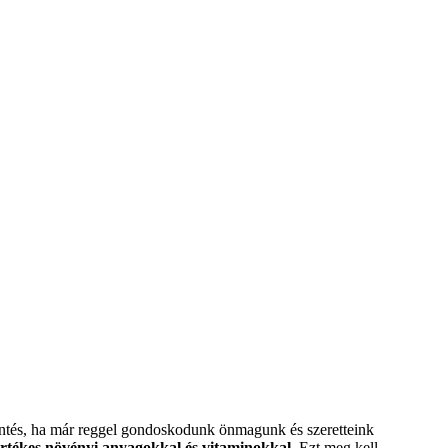
döntés, ha már reggel gondoskodunk önmagunk és szeretteink
n értékes növényi anyagokkal és vitaminokkal.
Ezt meg kell