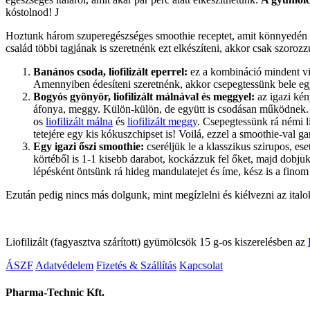
kóstolnod! J
Hoztunk három szuperegészséges smoothie receptet, amit könnyedén el
család többi tagjának is szeretnénk ezt elkészíteni, akkor csak szorozz
Banános csoda, liofilizált eperrel:
ez a kombináció mindent vis
Amennyiben édesíteni szeretnénk, akkor csepegtessünk bele eg
Bogyós gyönyör, liofilizált málnával és meggyel:
az igazi kén
áfonya, meggy. Külön-külön, de együtt is csodásan működnek. A
os
liofilizált málna
és
liofilizált meggy
. Csepegtessünk rá némi l
tetejére egy kis kókuszchipset is! Voilá, ezzel a smoothie-val 
Egy igazi őszi smoothie:
cseréljük le a klasszikus szirupos, 
körtéből is 1-1 kisebb darabot, kockázzuk fel őket, majd dobju
lépésként öntsünk rá hideg mandulatejet és íme, kész is a finom
Ezután pedig nincs más dolgunk, mint megízlelni és kiélvezni az ital
Liofilizált (fagyasztva szárított) gyümölcsök 15 g-os kiszerelésben az
ÁSZF
Adatvédelem
Fizetés & Szállítás
Kapcsolat
Pharma-Technic Kft.