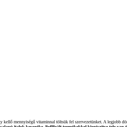
y kellő mennyiségű vitaminnal töltsük fel szervezetünket. A legjobb 
alapú italok keveréke, liofilizált termékekkel kiegészítve tele va