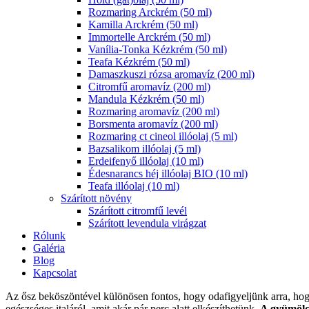
Rozmaring Arckrém (50 ml)
Kamilla Arckrém (50 ml)
Immortelle Arckrém (50 ml)
Vanília-Tonka Kézkrém (50 ml)
Teafa Kézkrém (50 ml)
Damaszkuszi rózsa aromavíz (200 ml)
Citromfű aromavíz (200 ml)
Mandula Kézkrém (50 ml)
Rozmaring aromavíz (200 ml)
Borsmenta aromavíz (200 ml)
Rozmaring ct cineol illóolaj (5 ml)
Bazsalikom illóolaj (5 ml)
Erdeifenyő illóolaj (10 ml)
Édesnarancs héj illóolaj BIO (10 ml)
Teafa illóolaj (10 ml)
Szárított növény
Szárított citromfű levél
Szárított levendula virágzat
Rólunk
Galéria
Blog
Kapcsolat
Az ősz beköszöntével különösen fontos, hogy odafigyeljünk arra, hog
egészséges italáról, amit akár pár perc alatt elkészíthetünk.
A gyümölcs