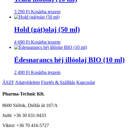
3 290
Ft
Kosárba teszem
Hold (gát)olaj (50 ml)
4 690
Ft
Kosárba teszem
Édesnarancs héj illóolaj BIO (10 ml)
2 490
Ft
Kosárba teszem
ÁSZF
Adatvédelem
Fizetés & Szállítás
Kapcsolat
Pharma-Technic Kft.
8600 Siófok, Diófás út 107/A
Judit: +36 30 631-9433
Viktor: +36 70 416-5727