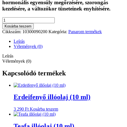
hormonális egyensúly megőrzésére, szorongás
kezelésére
, a változókor tüneteinek enyhítésére.
Damaszkuszi
rózsa
Kosárba teszem
aromavíz
Cikkszám:
10300090200
Kategória:
Panarom termékek
(200
ml)
Leírás
mennyiség
Vélemények (0)
Leírás
Vélemények (0)
Kapcsolódó termékek
Erdeifenyő illóolaj (10 ml)
3 290
Ft
Kosárba teszem
Teafa illóolaj (10 ml)