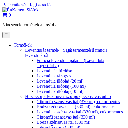
Bejelentkezés
Regisztráció
0
Nincsenek termékek a kosárban.
☰
Termékek
Levendulás termék - Saját termesztésű francia
levendulából
Francia levendula palánta (Lavandula
angustifolia)
Levendulás fürdősó
Levendula virágvíz
Levendula illóolaj (20 ml)
Levendula illóolaj (100 ml)
Levendula illóolaj (10 ml)
Házi szörp -kézműves szörpök, szénsavas üdítő
Citromfű szénsavas ital (330 ml), cukormentes
Bodza szénsavas ital (330 ml), cukormentes
Levendula szénsavas ital (330 ml), cukormentes
Citromfű szénsavas ital (330 ml)
Bodza szénsavas ital (330 ml)
Citromfű szörp (300 ml)