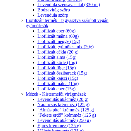
Levendula szénsavas ital (330 ml)
Bodzavirág szörp
Levendula szörp
Liofilizált termék - fagyasztva szárított vegán
gyümölcsök
Liofilizált eper (60g)
Liofilizált málna (60g)
Liofilizált meggy (15g)
Liofilizált gyümölcs mix (20g)
Liofilizált cékla (20 g)
Liofilizált alma (15g)
Liofilizált körte (15g)
Liofilizált füge (15g)
Liofilizált őszibarack (15g)
Liofilizált kajszi (15g)
Liofilizált málna (15g)
Liofilizált eper (15g)
Mézek - Kistermelői virágmézek
Levendulás akácméz (20 g)
Narancsos krémméz (125 g)
"Almás pite" krémméz (125 g)
"Fekete erdő" krémméz (125 g)
Levendulás akácméz (250 g)
Epres krémméz (125 g)
Málnás krémméz (125 g)