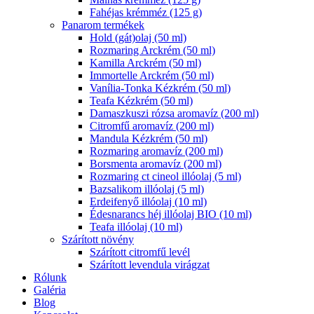
Fahéjas krémméz (125 g)
Panarom termékek
Hold (gát)olaj (50 ml)
Rozmaring Arckrém (50 ml)
Kamilla Arckrém (50 ml)
Immortelle Arckrém (50 ml)
Vanília-Tonka Kézkrém (50 ml)
Teafa Kézkrém (50 ml)
Damaszkuszi rózsa aromavíz (200 ml)
Citromfű aromavíz (200 ml)
Mandula Kézkrém (50 ml)
Rozmaring aromavíz (200 ml)
Borsmenta aromavíz (200 ml)
Rozmaring ct cineol illóolaj (5 ml)
Bazsalikom illóolaj (5 ml)
Erdeifenyő illóolaj (10 ml)
Édesnarancs héj illóolaj BIO (10 ml)
Teafa illóolaj (10 ml)
Szárított növény
Szárított citromfű levél
Szárított levendula virágzat
Rólunk
Galéria
Blog