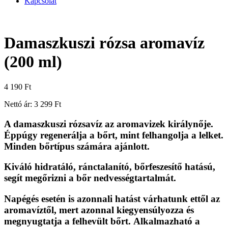
Kapcsolat
Damaszkuszi rózsa aromavíz
(200 ml)
4 190
Ft
Nettó ár:
3 299
Ft
A damaszkuszi rózsavíz az aromavizek királynője.
Éppúgy
regenerálja a bőrt
, mint
felhangolja a lelket
.
Minden bőrtípus számára ajánlott.
Kiváló
hidratáló, ránctalanító, bőrfeszesítő hatású
,
segít megőrizni a bőr nedvességtartalmát.
Napégés esetén is azonnali hatást várhatunk ettől az
aromavíztől, mert azonnal kiegyensúlyozza és
megnyugtatja a felhevült bőrt.
Alkalmazható a